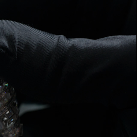
Elsa Peretti®
Tipps zur Auswahl eines
Eherings