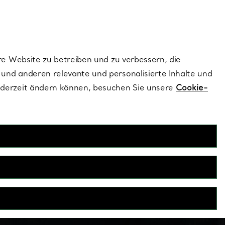
ionen und exklusive Updates an.
Kontaktieren Sie 
Melden Sie si
re Website zu betreiben und zu verbessern, die
und anderen relevante und personalisierte Inhalte und
ederzeit ändern können, besuchen Sie unsere
Cookie-