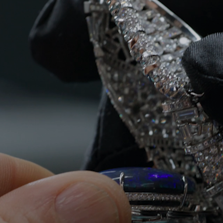
Partnerringe
Eternity Ringe
inem Tiffany-Diamantenexperten.