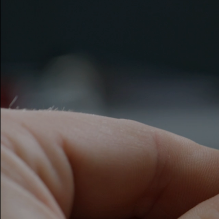
Eheringe für Damen
Eheringe für Herren
Vereinbaren Sie Ihren
Termin
mit e