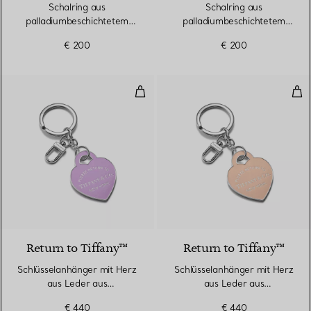
Schalring aus
Schalring aus
palladiumbeschichtetem
palladiumbeschichtetem
Metall
Metall
€ 200
€ 200
Schlüsselanhänger mit Herz aus
Sch
5 Farben
Return to Tiffany™
Return to Tiffany™
Schlüsselanhänger mit Herz
Schlüsselanhänger mit Herz
aus Leder aus
aus Leder aus
palladiumbeschichtetem
palladiumbeschichtetem
€ 440
€ 440