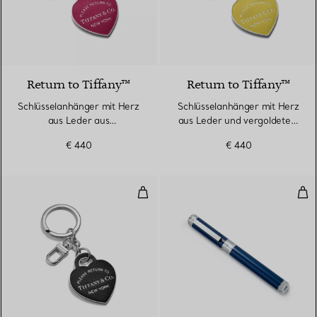
5 Farben
Return to Tiffany™
Return to Tiffany™
Schlüsselanhänger mit Herz
Schlüsselanhänger mit Herz
aus Leder aus
aus Leder und vergoldetem
palladiumbeschichtetem
Messing
€ 440
€ 440
Messing
Schlüsselanhänger mit Herz aus
Füll
5 Farben