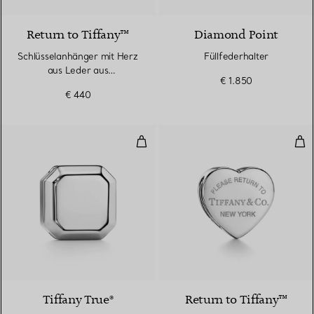
Return to Tiffany™
Diamond Point
Schlüsselanhänger mit Herz
Füllfederhalter
aus Leder aus
€ 1.850
palladiumbeschichtetem
€ 440
Messing
Schalring aus palladiumbeschich
Sch
2 Farben
Tiffany True®
Return to Tiffany™