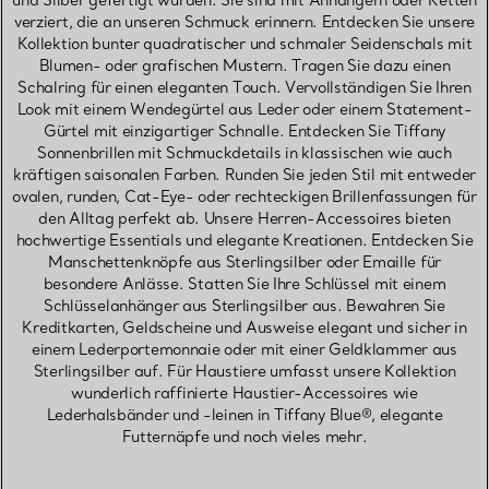
und Silber gefertigt wurden. Sie sind mit Anhängern oder Ketten
verziert, die an unseren Schmuck erinnern. Entdecken Sie unsere
Kollektion bunter quadratischer und schmaler Seidenschals mit
Blumen- oder grafischen Mustern. Tragen Sie dazu einen
Schalring für einen eleganten Touch. Vervollständigen Sie Ihren
Look mit einem Wendegürtel aus Leder oder einem Statement-
Gürtel mit einzigartiger Schnalle. Entdecken Sie Tiffany
Sonnenbrillen mit Schmuckdetails in klassischen wie auch
kräftigen saisonalen Farben. Runden Sie jeden Stil mit entweder
ovalen, runden, Cat-Eye- oder rechteckigen Brillenfassungen für
den Alltag perfekt ab. Unsere Herren-Accessoires bieten
hochwertige Essentials und elegante Kreationen. Entdecken Sie
Manschettenknöpfe aus Sterlingsilber oder Emaille für
besondere Anlässe. Statten Sie Ihre Schlüssel mit einem
Schlüsselanhänger aus Sterlingsilber aus. Bewahren Sie
Kreditkarten, Geldscheine und Ausweise elegant und sicher in
einem Lederportemonnaie oder mit einer Geldklammer aus
Sterlingsilber auf. Für Haustiere umfasst unsere Kollektion
wunderlich raffinierte Haustier-Accessoires wie
Lederhalsbänder und -leinen in Tiffany Blue®, elegante
Futternäpfe und noch vieles mehr.