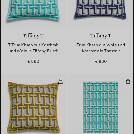
3 Farben
Tiffany T
Tiffany T
T True Kissen aus Kaschmir
True Kissen aus Wolle und
und Wolle in Tiffany Blue®
Kaschmir in Tansanit
€ 880
€ 880
T True Kissen aus Kaschmir und W
T T
3 Farben