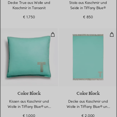
Decke True aus Wolle und
Stola aus Kaschmir und
Kaschmir in Tansanit
Seide in Tiffany Blue®
€ 1.750
€ 850
Kissen aus Kaschmir und Wolle i
Dec
Color Block
Color Block
Kissen aus Kaschmir und
Decke aus Kaschmir und
Wolle in Tiffany Blue® und
Wolle in Tiffany Blue® und
Kamelbraun
Kamelbraun
€ 1.000
€ 2.000