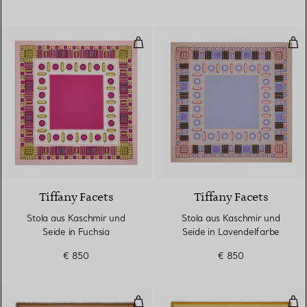
Stola aus Kaschmir und Seide in 
Sto
3 Farben
Tiffany Facets
Tiffany Facets
Stola aus Kaschmir und
Stola aus Kaschmir und
Seide in Fuchsia
Seide in Lavendelfarbe
€ 850
€ 850
Stola mit großem T-Motiv aus Ka
Sto