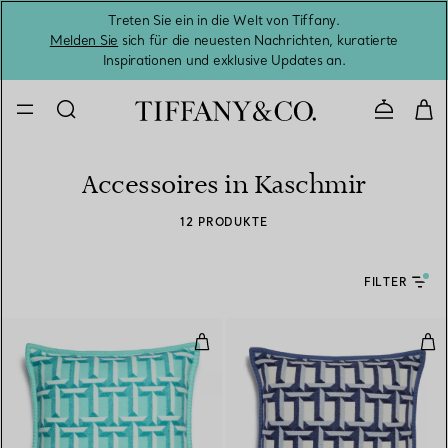
Treten Sie ein in die Welt von Tiffany.
Vom S
Melden Sie
sich für die neuesten Nachrichten, kuratierte
Inspirationen und exklusive Updates an.
Kontaktie
Accessoires in Kaschmir
12 PRODUKTE
FILTER
T True Kissen aus Kaschmir und W
Tru