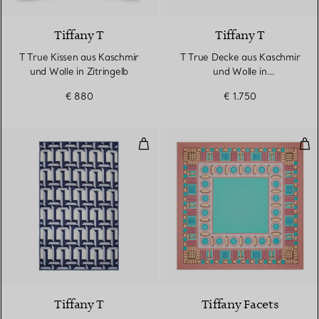
Tiffany T
Tiffany T
T True Kissen aus Kaschmir
T True Decke aus Kaschmir
und Wolle in Zitringelb
und Wolle in
Kamelhaarfarben
€ 880
€ 1.750
Decke True aus Wolle und Kaschm
Sto
2 Farben
Tiffany T
Tiffany Facets