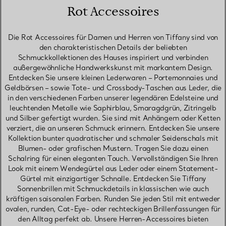
Rot Accessoires
Die Rot Accessoires für Damen und Herren von Tiffany sind von
den charakteristischen Details der beliebten
Schmuckkollektionen des Hauses inspiriert und verbinden
außergewöhnliche Handwerkskunst mit markantem Design.
Entdecken Sie unsere kleinen Lederwaren – Portemonnaies und
Geldbörsen – sowie Tote- und Crossbody-Taschen aus Leder, die
in den verschiedenen Farben unserer legendären Edelsteine und
leuchtenden Metalle wie Saphirblau, Smaragdgrün, Zitringelb
und Silber gefertigt wurden. Sie sind mit Anhängern oder Ketten
verziert, die an unseren Schmuck erinnern. Entdecken Sie unsere
Kollektion bunter quadratischer und schmaler Seidenschals mit
Blumen- oder grafischen Mustern. Tragen Sie dazu einen
Schalring für einen eleganten Touch. Vervollständigen Sie Ihren
Look mit einem Wendegürtel aus Leder oder einem Statement-
Gürtel mit einzigartiger Schnalle. Entdecken Sie Tiffany
Sonnenbrillen mit Schmuckdetails in klassischen wie auch
kräftigen saisonalen Farben. Runden Sie jeden Stil mit entweder
ovalen, runden, Cat-Eye- oder rechteckigen Brillenfassungen für
den Alltag perfekt ab. Unsere Herren-Accessoires bieten