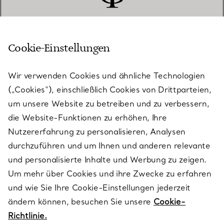
Cookie-Einstellungen
KUNDENSERVICE
Wir verwenden Cookies und ähnliche Technologien
(„Cookies“), einschließlich Cookies von Drittparteien,
SERVICES
um unsere Website zu betreiben und zu verbessern,
die Website-Funktionen zu erhöhen, Ihre
Nutzererfahrung zu personalisieren, Analysen
ÜBER TIFFANY & CO.
durchzuführen und um Ihnen und anderen relevante
und personalisierte Inhalte und Werbung zu zeigen.
Um mehr über Cookies und ihre Zwecke zu erfahren
RECHTLICHE HINWEISE
und wie Sie Ihre Cookie-Einstellungen jederzeit
ändern können, besuchen Sie unsere
Cookie-
Richtlinie.
FOLGEN SIE UNS