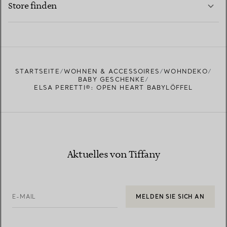
Store finden
MEHR ERFAHREN
EINEN STORE IN IHRER NÄHE FINDEN
STARTSEITE
WOHNEN & ACCESSOIRES
WOHNDEKO
BABY GESCHENKE
ELSA PERETTI®: OPEN HEART BABYLÖFFEL
Aktuelles von Tiffany
E-MAIL
MELDEN SIE SICH AN