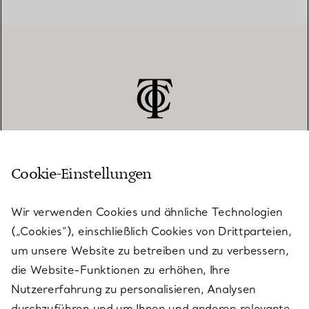
Cookie-Einstellungen
KUNDENSERVICE
Wir verwenden Cookies und ähnliche Technologien
(„Cookies“), einschließlich Cookies von Drittparteien,
SERVICES
um unsere Website zu betreiben und zu verbessern,
die Website-Funktionen zu erhöhen, Ihre
Nutzererfahrung zu personalisieren, Analysen
ÜBER TIFFANY & CO.
durchzuführen und um Ihnen und anderen relevante