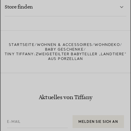
MEHR ERFAHREN
Store finden
MEHR ERFAHREN
EINEN STORE IN IHRER NÄHE FINDEN
STARTSEITE
WOHNEN & ACCESSOIRES
WOHNDEKO
BABY GESCHENKE
TINY TIFFANY:ZWEIGETEILTER BABYTELLER „LANDTIERE“
AUS PORZELLAN
Aktuelles von Tiffany
E-MAIL
MELDEN SIE SICH AN