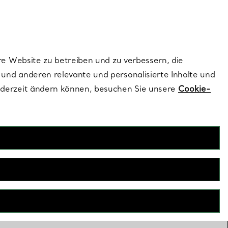
ionen und exklusive Updates an.
Kontaktieren Sie un
Melden Sie sich
re Website zu betreiben und zu verbessern, die
und anderen relevante und personalisierte Inhalte und
ederzeit ändern können, besuchen Sie unsere
Cookie-