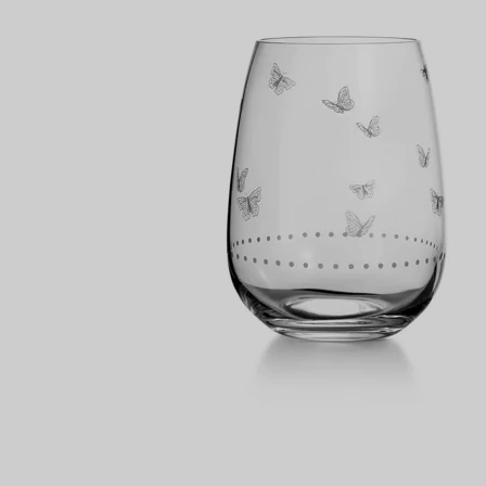
Partnerringe
Eternity Ringe
inem Tiffany-Diamantenexperten.