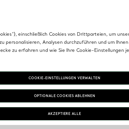
Tiffany.
Melden Sie
sich für die neuesten Nachrichten, kuratierte Inspirat
ies“), einschließlich Cookies von Drittparteien, um unse
u personalisieren, Analysen durchzuführen und um Ihnen 
cke zu erfahren und wie Sie Ihre Cookie-Einstellungen j
COOKIE-EINSTELLUNGEN VERWALTEN
OPTIONALE COOKIES ABLEHNEN
AKZEPTIERE ALLE
IN VEREINBAREN