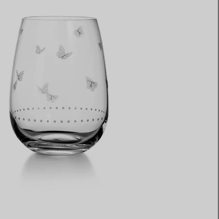
Elsa Peretti®
Tipps zur Auswahl eines
Eherings