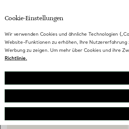
Treten Sie ein in die Welt von 
Cookie-Einstellungen
Gehen Sie auf die Seite „Stores“
Wir verwenden Cookies und ähnliche Technologien („Cook
Website-Funktionen zu erhöhen, Ihre Nutzererfahrung z
Werbung zu zeigen. Um mehr über Cookies und ihre Zwe
Richtlinie.
Tiffany Jardin
Weißwein-Tumbler aus geätztem Glas, 2er-Set
€ 230
inkl. MwSt
NICHT VERFÜGBAR
WENDEN SIE SICH AN EINEN BERATER
EINEN KUNDENBERATER KONTAKTIEREN ODER EINEN TERM