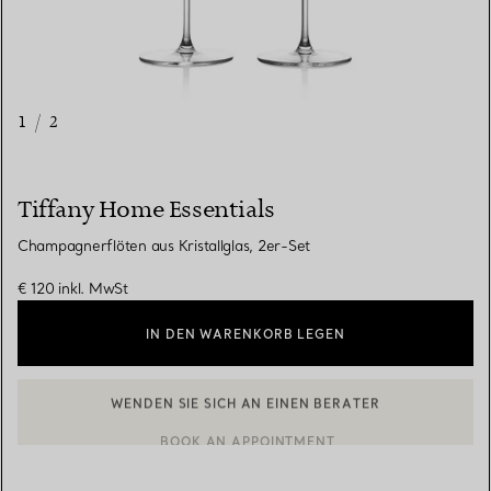
1
/
2
Tiffany Home Essentials
Champagnerflöten aus Kristallglas, 2er-Set
€ 120
inkl. MwSt
IN DEN WARENKORB LEGEN
WENDEN SIE SICH AN EINEN BERATER
EINEN KUNDENBERATER KONTAKTIEREN ODER EINEN TERMI
BOOK AN APPOINTMENT