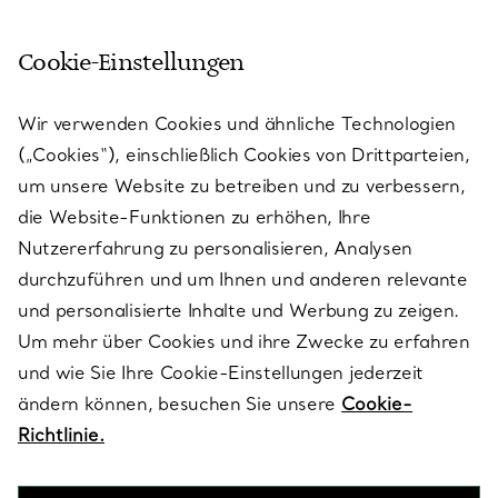
Cookie-Einstellungen
KUNDENSERVICE
Wir verwenden Cookies und ähnliche Technologien
(„Cookies“), einschließlich Cookies von Drittparteien,
SERVICES
um unsere Website zu betreiben und zu verbessern,
die Website-Funktionen zu erhöhen, Ihre
Nutzererfahrung zu personalisieren, Analysen
ÜBER TIFFANY & CO.
durchzuführen und um Ihnen und anderen relevante
und personalisierte Inhalte und Werbung zu zeigen.
Um mehr über Cookies und ihre Zwecke zu erfahren
RECHTLICHE HINWEISE
und wie Sie Ihre Cookie-Einstellungen jederzeit
ändern können, besuchen Sie unsere
Cookie-
Richtlinie.
FOLGEN SIE UNS