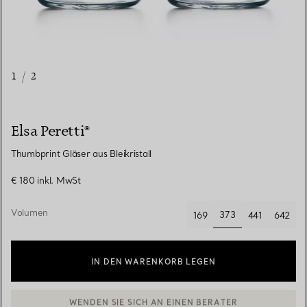
1
/
2
Elsa Peretti®
Thumbprint Gläser aus Bleikristall
€ 180
inkl. MwSt
Volumen
373
169
441
642
ausgewählt
IN DEN WARENKORB LEGEN