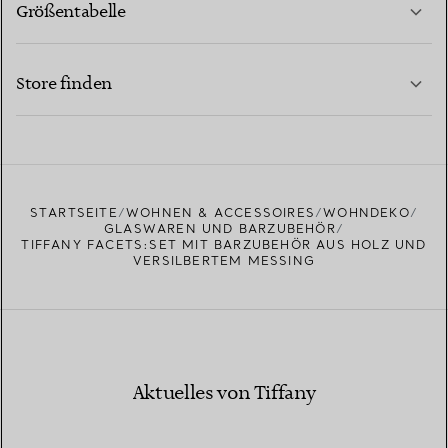
Größentabelle
KONTAKTIEREN SIE UNS
MEHR ERFAHREN
Store finden
MEHR ERFAHREN
EINEN STORE IN IHRER NÄHE FINDEN
STARTSEITE
WOHNEN & ACCESSOIRES
WOHNDEKO
GLASWAREN UND BARZUBEHÖR
TIFFANY FACETS:SET MIT BARZUBEHÖR AUS HOLZ UND
VERSILBERTEM MESSING
Aktuelles von Tiffany