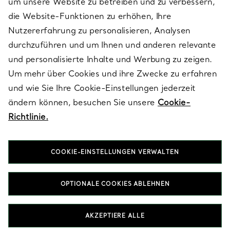
um unsere Website zu betreiben und zu verbessern,
die Website-Funktionen zu erhöhen, Ihre
Nutzererfahrung zu personalisieren, Analysen
ÜBER TIFFANY & CO.
durchzuführen und um Ihnen und anderen relevante
und personalisierte Inhalte und Werbung zu zeigen.
Um mehr über Cookies und ihre Zwecke zu erfahren
RECHTLICHE HINWEISE
und wie Sie Ihre Cookie-Einstellungen jederzeit
ändern können, besuchen Sie unsere
Cookie-
Richtlinie.
FOLGEN SIE UNS
COOKIE-EINSTELLUNGEN VERWALTEN
Standort ändern:
OPTIONALE COOKIES ABLEHNEN
T&Co. 2026
AKZEPTIERE ALLE