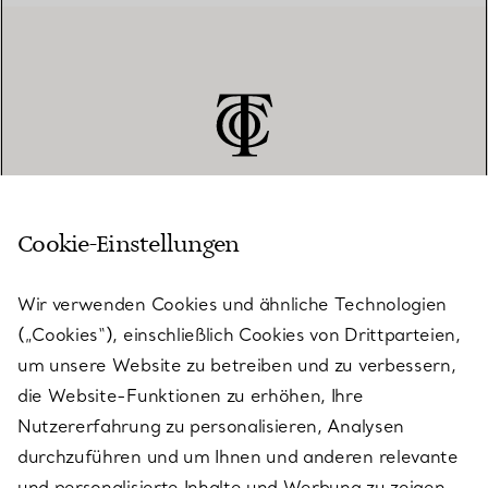
Cookie-Einstellungen
KUNDENSERVICE
Wir verwenden Cookies und ähnliche Technologien
(„Cookies“), einschließlich Cookies von Drittparteien,
SERVICES
um unsere Website zu betreiben und zu verbessern,
die Website-Funktionen zu erhöhen, Ihre
Nutzererfahrung zu personalisieren, Analysen
ÜBER TIFFANY & CO.
durchzuführen und um Ihnen und anderen relevante
und personalisierte Inhalte und Werbung zu zeigen.