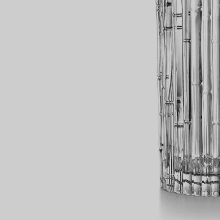
Partnerringe
Eternity Ringe
inem Tiffany-Diamantenexperten.