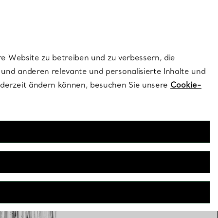
ionen und exklusive Updates an.
Kontaktieren Sie un
Melden Sie sich
re Website zu betreiben und zu verbessern, die
und anderen relevante und personalisierte Inhalte und
ederzeit ändern können, besuchen Sie unsere
Cookie-