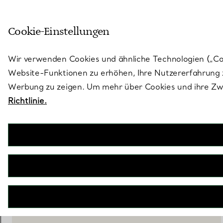
Treten Sie ein in die Welt von 
Cookie-Einstellungen
Gehen Sie auf die Seite „Stores“
Wir verwenden Cookies und ähnliche Technologien („Cook
Website-Funktionen zu erhöhen, Ihre Nutzererfahrung z
Werbung zu zeigen. Um mehr über Cookies und ihre Zwe
Richtlinie.
Bamboo
Vase aus Kristallglas
€ 300
inkl. MwSt
IN DEN WARENKORB LEGEN
WENDEN SIE SICH AN EINEN BERATER
EINEN KUNDENBERATER KONTAKTIEREN ODER EINEN TERM