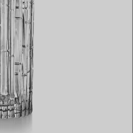
Elsa Peretti®
Tipps zur Auswahl eines
Eherings