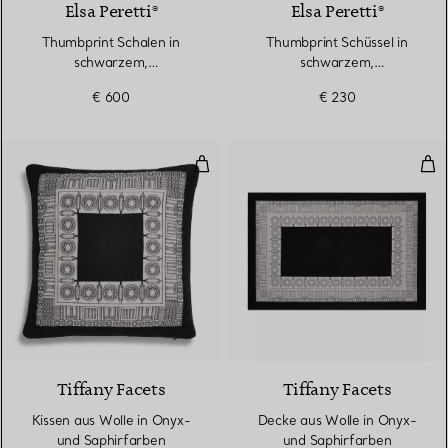
Elsa Peretti®
Elsa Peretti®
Thumbprint Schalen in
Thumbprint Schüssel in
schwarzem,
schwarzem,
venezianischem Glas,
venezianischem Glas
€ 600
€ 230
Dreierset
Kissen aus Wolle in Onyx- und S
Dec
2 Farben
Tiffany Facets
Tiffany Facets
Kissen aus Wolle in Onyx-
Decke aus Wolle in Onyx-
und Saphirfarben
und Saphirfarben