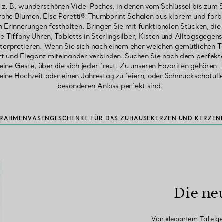
 z. B. wunderschönen Vide-Poches, in denen vom Schlüssel bis zum S
rohe Blumen, Elsa Peretti® Thumbprint Schalen aus klarem und far
en Erinnerungen festhalten. Bringen Sie mit funktionalen Stücken, die 
 Tiffany Uhren, Tabletts in Sterlingsilber, Kisten und Alltagsgegen
interpretieren. Wenn Sie sich nach einem eher weichen gemütlichen T
rt und Eleganz miteinander verbinden. Suchen Sie nach dem perfek
eine Geste, über die sich jeder freut. Zu unseren Favoriten gehören Ta
eine Hochzeit oder einen Jahrestag zu feiern, oder Schmuckschatullen 
besonderen Anlass perfekt sind.
RRAHMEN
VASEN
GESCHENKE FÜR DAS ZUHAUSE
KERZEN UND KERZEN
Die ne
Von elegantem Tafelges