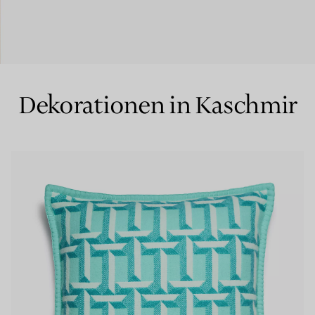
Partnerringe
Eternity Ringe
Dekorationen in Kaschmir
inem Tiffany-Diamantenexperten.