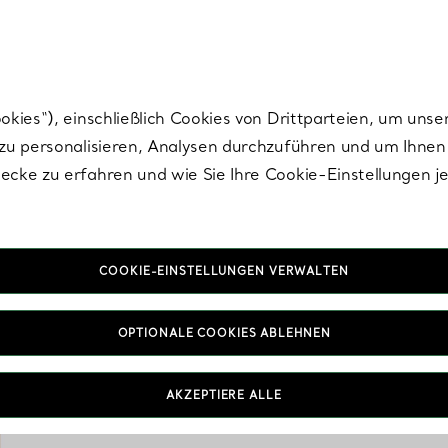
Tiffany.
Melden Sie
sich für die neuesten Nachrichten, kuratierte Inspirat
ies“), einschließlich Cookies von Drittparteien, um unse
u personalisieren, Analysen durchzuführen und um Ihnen 
cke zu erfahren und wie Sie Ihre Cookie-Einstellungen j
COOKIE-EINSTELLUNGEN VERWALTEN
OPTIONALE COOKIES ABLEHNEN
Tiffany & Co. Wohnd
zeitlose Ästhetik des Ha
Objekten und mehr biete
AKZEPTIERE ALLE