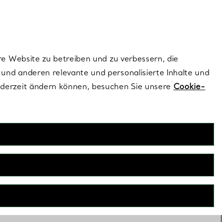
ionen und exklusive Updates an.
Kontaktieren Sie 
Melden Sie si
re Website zu betreiben und zu verbessern, die
und anderen relevante und personalisierte Inhalte und
ederzeit ändern können, besuchen Sie unsere
Cookie-
Deko
eko verkörpert die charakteristische Handwerkskunst und
uses. Von Tiffany T True Kristallvasen bis hin zu facettierten
t die Kollektion einzigartige Designs, die jedem Raum einen
Hauch von Raffinesse verleihen.