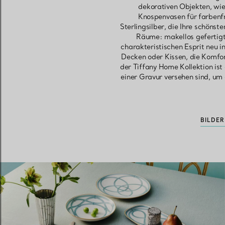
dekorativen Objekten, wie
Knospenvasen für farbenf
Sterlingsilber, die Ihre schönst
Räume: makellos gefertigte
charakteristischen Esprit neu 
Decken oder Kissen, die Komfo
der Tiffany Home Kollektion ist 
einer Gravur versehen sind, um 
BILDE