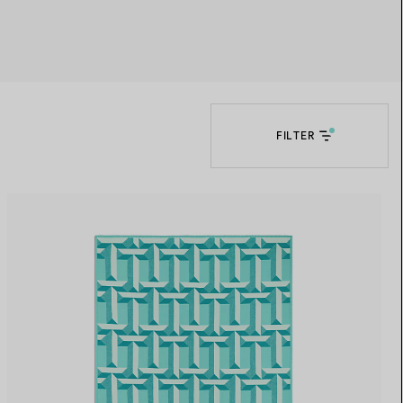
Elsa Peretti®
Tipps zur Auswahl eines
Eherings
FILTER