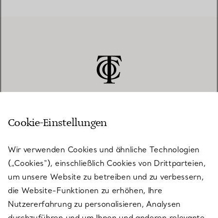
Cookie-Einstellungen
KUNDENSERVICE
Wir verwenden Cookies und ähnliche Technologien
(„Cookies“), einschließlich Cookies von Drittparteien,
SERVICES
um unsere Website zu betreiben und zu verbessern,
die Website-Funktionen zu erhöhen, Ihre
Nutzererfahrung zu personalisieren, Analysen
ÜBER TIFFANY & CO.
durchzuführen und um Ihnen und anderen relevante