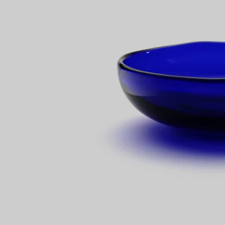
Partnerringe
Eternity Ringe
inem Tiffany-Diamantenexperten.