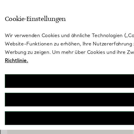
Treten Sie ein in die Welt von 
Cookie-Einstellungen
Gehen Sie auf die Seite „Stores“
Wir verwenden Cookies und ähnliche Technologien („Cook
Website-Funktionen zu erhöhen, Ihre Nutzererfahrung z
Werbung zu zeigen. Um mehr über Cookies und ihre Zwe
Richtlinie.
Elsa Peretti®
Thumbprint Schale
€ 290
inkl. MwSt
IN DEN WARENKORB LEGEN
WENDEN SIE SICH AN EINEN BERATER
EINEN KUNDENBERATER KONTAKTIEREN ODER EINEN TERM