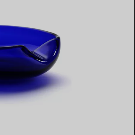
Elsa Peretti®
Tipps zur Auswahl eines
Eherings