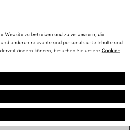
ionen und exklusive Updates an.
Kontaktieren Sie un
Melden Sie sich
re Website zu betreiben und zu verbessern, die
und anderen relevante und personalisierte Inhalte und
ederzeit ändern können, besuchen Sie unsere
Cookie-