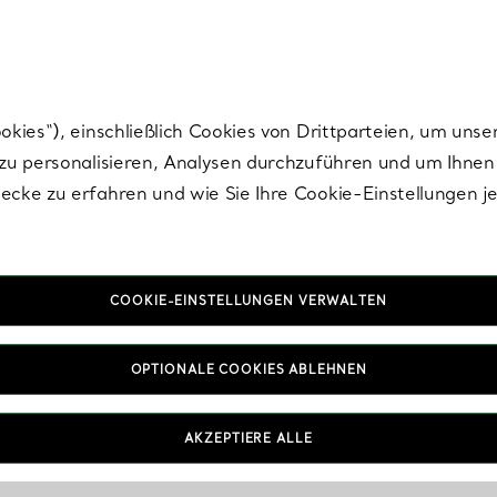
Tiffany.
Melden Sie
sich für die neuesten Nachrichten, kuratierte Inspirat
ies“), einschließlich Cookies von Drittparteien, um unse
u personalisieren, Analysen durchzuführen und um Ihnen 
cke zu erfahren und wie Sie Ihre Cookie-Einstellungen j
COOKIE-EINSTELLUNGEN VERWALTEN
OPTIONALE COOKIES ABLEHNEN
AKZEPTIERE ALLE
IN VEREINBAREN