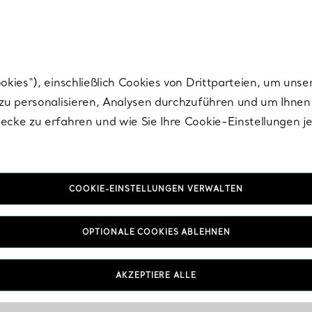
Tiffany.
Melden Sie
sich für die neuesten Nachrichten, kuratierte Inspirat
ies“), einschließlich Cookies von Drittparteien, um unse
u personalisieren, Analysen durchzuführen und um Ihnen 
cke zu erfahren und wie Sie Ihre Cookie-Einstellungen j
COOKIE-EINSTELLUNGEN VERWALTEN
OPTIONALE COOKIES ABLEHNEN
AKZEPTIERE ALLE
IN VEREINBAREN