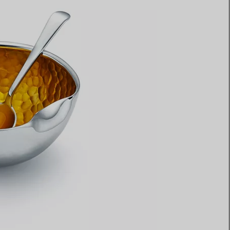
Elsa Peretti®
Tipps zur Auswahl eines
Eherings