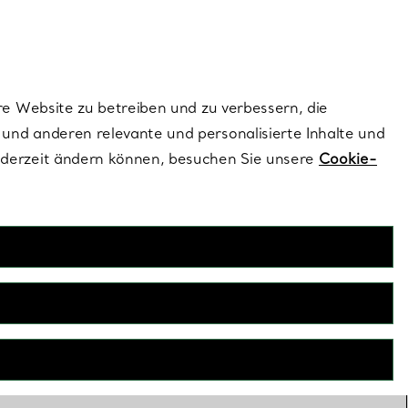
ionen und exklusive Updates an.
Kontaktieren Sie un
Melden Sie sich
re Website zu betreiben und zu verbessern, die
und anderen relevante und personalisierte Inhalte und
ederzeit ändern können, besuchen Sie unsere
Cookie-