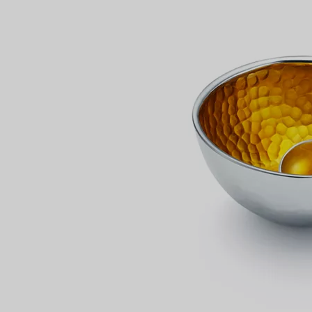
Partnerringe
Eternity Ringe
inem Tiffany-Diamantenexperten.