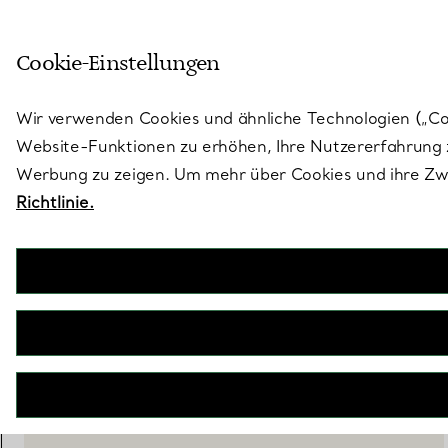
Treten Sie ein in die Welt von 
Cookie-Einstellungen
Gehen Sie auf die Seite „Stores“
Wir verwenden Cookies und ähnliche Technologien („Cook
Website-Funktionen zu erhöhen, Ihre Nutzererfahrung z
Werbung zu zeigen. Um mehr über Cookies und ihre Zwe
Richtlinie.
Elsa Peretti®
Thumbprint Schale
€ 320
inkl. MwSt
IN DEN WARENKORB LEGEN
WENDEN SIE SICH AN EINEN BERATER
EINEN KUNDENBERATER KONTAKTIEREN ODER EINEN TERM