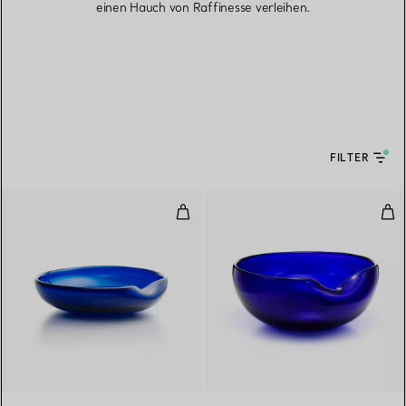
einen Hauch von Raffinesse verleihen.
FILTER
Thumbprint Schale
Thu