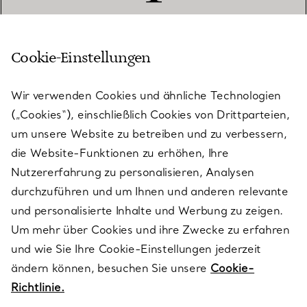
Cookie-Einstellungen
KUNDENSERVICE
Wir verwenden Cookies und ähnliche Technologien
(„Cookies“), einschließlich Cookies von Drittparteien,
SERVICES
um unsere Website zu betreiben und zu verbessern,
die Website-Funktionen zu erhöhen, Ihre
Nutzererfahrung zu personalisieren, Analysen
ÜBER TIFFANY & CO.
durchzuführen und um Ihnen und anderen relevante
und personalisierte Inhalte und Werbung zu zeigen.
Um mehr über Cookies und ihre Zwecke zu erfahren
RECHTLICHE HINWEISE
und wie Sie Ihre Cookie-Einstellungen jederzeit
ändern können, besuchen Sie unsere
Cookie-
Richtlinie.
FOLGEN SIE UNS