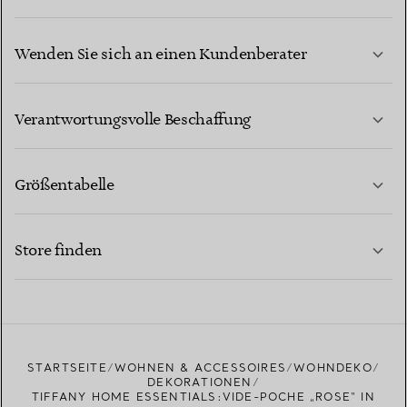
Wenden Sie sich an einen Kundenberater
MEHR ERFAHREN
Verantwortungsvolle Beschaffung
Größentabelle
KONTAKTIEREN SIE UNS
MEHR ERFAHREN
Store finden
MEHR ERFAHREN
EINEN STORE IN IHRER NÄHE FINDEN
STARTSEITE
WOHNEN & ACCESSOIRES
WOHNDEKO
DEKORATIONEN
TIFFANY HOME ESSENTIALS:VIDE-POCHE „ROSE“ IN