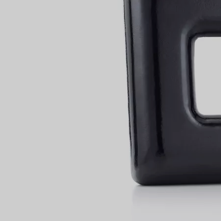
IN VEREINBAREN
Partnerringe
Eternity Ringe
inem Tiffany-Diamantenexperten.