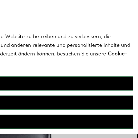
ionen und exklusive Updates an.
Kontaktieren Sie un
Melden Sie sich
re Website zu betreiben und zu verbessern, die
und anderen relevante und personalisierte Inhalte und
ederzeit ändern können, besuchen Sie unsere
Cookie-