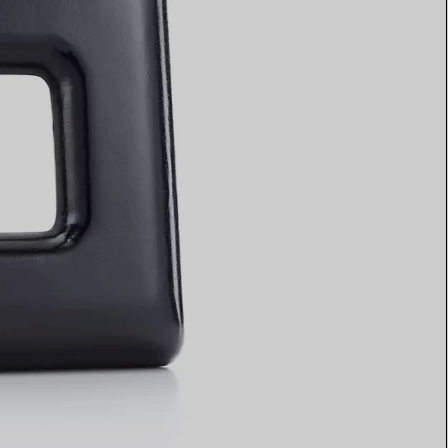
Elsa Peretti®
Tipps zur Auswahl eines
Eherings