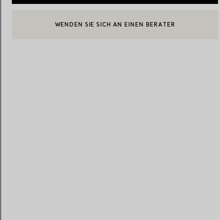
WENDEN SIE SICH AN EINEN BERATER
EINEN KUNDENBERATER KONTAKTIEREN ODER EINEN TERM
Eheringe für Damen
Eheringe für Herren
BOOK AN APPOINTMENT
Vereinbaren Sie Ihren
Termin
mit e