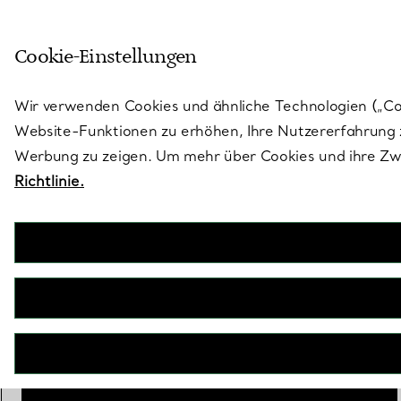
Treten Sie ein in die Welt von 
Cookie-Einstellungen
Gehen Sie auf die Seite „Stores“
Wir verwenden Cookies und ähnliche Technologien („Cook
Website-Funktionen zu erhöhen, Ihre Nutzererfahrung z
Werbung zu zeigen. Um mehr über Cookies und ihre Zwe
Richtlinie.
Elsa Peretti®
Bilderrahmen „Bombata“
€ 290
inkl. MwSt
Scale
Small
Medium
ausgewählt
IN DEN WARENKORB LEGEN