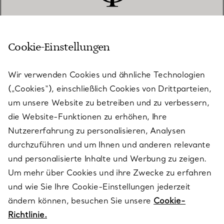
Cookie-Einstellungen
KUNDENSERVICE
Wir verwenden Cookies und ähnliche Technologien
(„Cookies“), einschließlich Cookies von Drittparteien,
SERVICES
um unsere Website zu betreiben und zu verbessern,
die Website-Funktionen zu erhöhen, Ihre
Nutzererfahrung zu personalisieren, Analysen
ÜBER TIFFANY & CO.
durchzuführen und um Ihnen und anderen relevante
und personalisierte Inhalte und Werbung zu zeigen.
Um mehr über Cookies und ihre Zwecke zu erfahren
RECHTLICHE HINWEISE
und wie Sie Ihre Cookie-Einstellungen jederzeit
ändern können, besuchen Sie unsere
Cookie-
Richtlinie.
FOLGEN SIE UNS