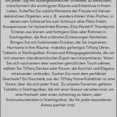
um jeden Tag mit außergewöhnlicher Schönheit zu bereichern,
transformiert die wichtigsten Räume und Erlebnisse in Ihrem
Leben. Schaffen Sie subtile Momente der Freude mit kleinen
dekorativen Objekten, wie z. B. wunderschönen Vide-Poches, in
denen vom Schlüssel bis zum Schmuck alles Platz findet,
Knospenvasen für farbenfrohe Blumen, Elsa Peretti® Thumbprint
Schalen aus klarem und farbigem Glas oder Rahmen in
Sterlingsilber, die Ihre schönsten Erinnerungen festhalten.
Bringen Sie mit funktionalen Stücken, die Sie inspirieren,
Harmonie in Ihre Räume: makellos gefertigte Tiffany Uhren,
Tabletts in Sterlingsilber, Kisten und Alltagsgegenstände, die wir
mit unserem charakteristischen Esprit neu interpretieren. Wenn
Sie sich nach einem eher weichen gemütlichen Touch sehnen,
wählen Sie Tiffany Decken oder Kissen, die Komfort und Eleganz
miteinander verbinden. Suchen Sie nach dem perfekten
Geschenk? Ein Geschenk aus der Tiffany Home Kollektion ist eine
Geste, über die sich jeder freut. Zu unseren Favoriten gehören
Tabletts in Sterlingsilber, die mit einer Gravur versehen sind, um
eine Hochzeit oder einen Jahrestag zu feiern, oder
Schmuckschatullen in Sterlingsilber, die für jeden besonderen
Anlass perfekt sind.