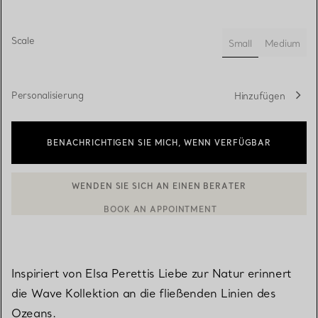
Scale
Small
Medium
ausgewählt
Personalisierung
Hinzufügen
BENACHRICHTIGEN SIE MICH, WENN VERFÜGBAR
WENDEN SIE SICH AN EINEN BERATER
BOOK AN APPOINTMENT
EINEN KUNDENBERATER KONTAKTIEREN ODER EINEN TERMI
Inspiriert von Elsa Perettis Liebe zur Natur erinnert
die Wave Kollektion an die fließenden Linien des
Ozeans.