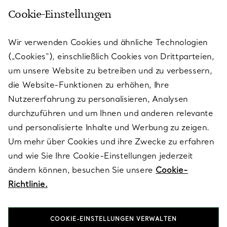
Cookie-Einstellungen
KUNDENSERVICE
Wir verwenden Cookies und ähnliche Technologien
(„Cookies“), einschließlich Cookies von Drittparteien,
SERVICES
um unsere Website zu betreiben und zu verbessern,
die Website-Funktionen zu erhöhen, Ihre
Nutzererfahrung zu personalisieren, Analysen
ÜBER TIFFANY & CO.
durchzuführen und um Ihnen und anderen relevante
und personalisierte Inhalte und Werbung zu zeigen.
Um mehr über Cookies und ihre Zwecke zu erfahren
RECHTLICHE HINWEISE
und wie Sie Ihre Cookie-Einstellungen jederzeit
ändern können, besuchen Sie unsere
Cookie-
Richtlinie.
FOLGEN SIE UNS
COOKIE-EINSTELLUNGEN VERWALTEN