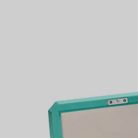
Partnerringe
Eternity Ringe
inem Tiffany-Diamantenexperten.