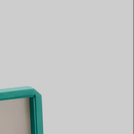
Elsa Peretti®
Tipps zur Auswahl eines
Eherings