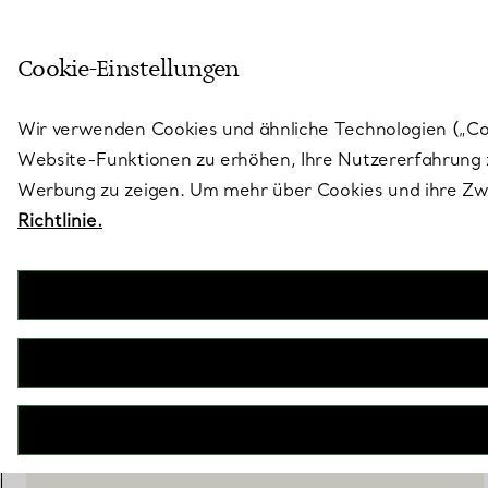
Treten Sie ein in die Welt von 
Cookie-Einstellungen
Gehen Sie auf die Seite „Stores“
Wir verwenden Cookies und ähnliche Technologien („Cook
Website-Funktionen zu erhöhen, Ihre Nutzererfahrung z
Werbung zu zeigen. Um mehr über Cookies und ihre Zwe
Richtlinie.
Tiffany Facets
Poker-Set aus Leder in Tiffany Blue®
€ 8.050
inkl. MwSt
IN DEN WARENKORB LEGEN
BOOK AN APPOINTMENT
EINEN KUNDENBERATER KONTAKTIEREN ODER EINEN TERM