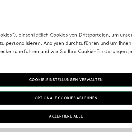
Tiffany.
Melden Sie
sich für die neuesten Nachrichten, kuratierte Inspirat
ies“), einschließlich Cookies von Drittparteien, um unse
u personalisieren, Analysen durchzuführen und um Ihnen 
cke zu erfahren und wie Sie Ihre Cookie-Einstellungen j
COOKIE-EINSTELLUNGEN VERWALTEN
OPTIONALE COOKIES ABLEHNEN
AKZEPTIERE ALLE
IN VEREINBAREN