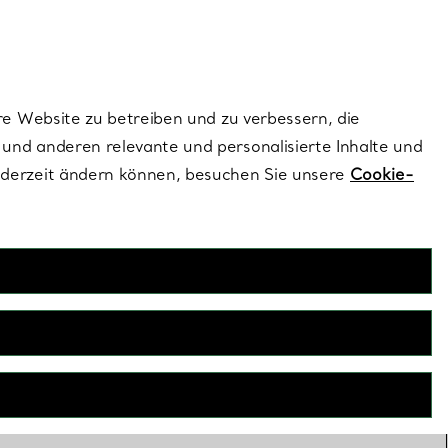
ionen und exklusive Updates an.
Kontaktieren Sie un
Melden Sie sich
re Website zu betreiben und zu verbessern, die
und anderen relevante und personalisierte Inhalte und
ederzeit ändern können, besuchen Sie unsere
Cookie-