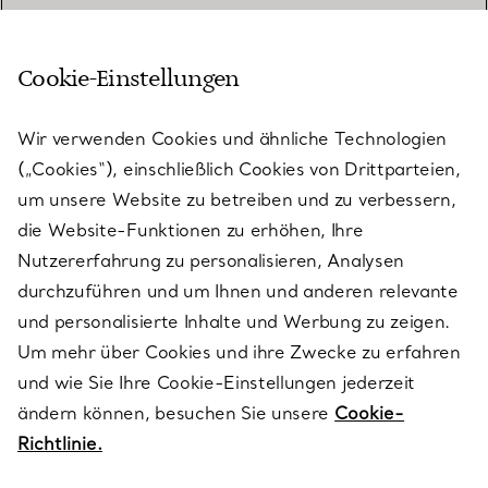
Cookie-Einstellungen
KUNDENSERVICE
Wir verwenden Cookies und ähnliche Technologien
(„Cookies“), einschließlich Cookies von Drittparteien,
SERVICES
um unsere Website zu betreiben und zu verbessern,
die Website-Funktionen zu erhöhen, Ihre
Nutzererfahrung zu personalisieren, Analysen
ÜBER TIFFANY & CO.
durchzuführen und um Ihnen und anderen relevante
und personalisierte Inhalte und Werbung zu zeigen.
Um mehr über Cookies und ihre Zwecke zu erfahren
RECHTLICHE HINWEISE
und wie Sie Ihre Cookie-Einstellungen jederzeit
ändern können, besuchen Sie unsere
Cookie-
Richtlinie.
FOLGEN SIE UNS