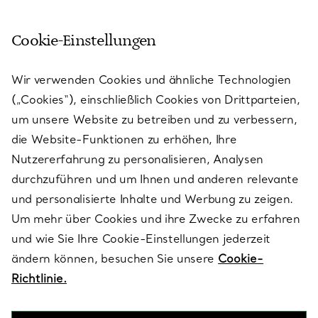
Cookie-Einstellungen
KUNDENSERVICE
Wir verwenden Cookies und ähnliche Technologien
(„Cookies“), einschließlich Cookies von Drittparteien,
SERVICES
um unsere Website zu betreiben und zu verbessern,
die Website-Funktionen zu erhöhen, Ihre
Nutzererfahrung zu personalisieren, Analysen
ÜBER TIFFANY & CO.
durchzuführen und um Ihnen und anderen relevante
und personalisierte Inhalte und Werbung zu zeigen.
Um mehr über Cookies und ihre Zwecke zu erfahren
RECHTLICHE HINWEISE
und wie Sie Ihre Cookie-Einstellungen jederzeit
ändern können, besuchen Sie unsere
Cookie-
Richtlinie.
FOLGEN SIE UNS