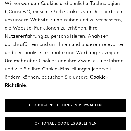
Wir verwenden Cookies und ähnliche Technologien
(„Cookies“), einschließlich Cookies von Drittparteien,
SERVICES
um unsere Website zu betreiben und zu verbessern,
die Website-Funktionen zu erhöhen, Ihre
Nutzererfahrung zu personalisieren, Analysen
ÜBER TIFFANY & CO.
durchzuführen und um Ihnen und anderen relevante
und personalisierte Inhalte und Werbung zu zeigen.
Um mehr über Cookies und ihre Zwecke zu erfahren
RECHTLICHE HINWEISE
und wie Sie Ihre Cookie-Einstellungen jederzeit
ändern können, besuchen Sie unsere
Cookie-
Richtlinie.
FOLGEN SIE UNS
COOKIE-EINSTELLUNGEN VERWALTEN
Standort ändern:
OPTIONALE COOKIES ABLEHNEN
T&Co. 2026