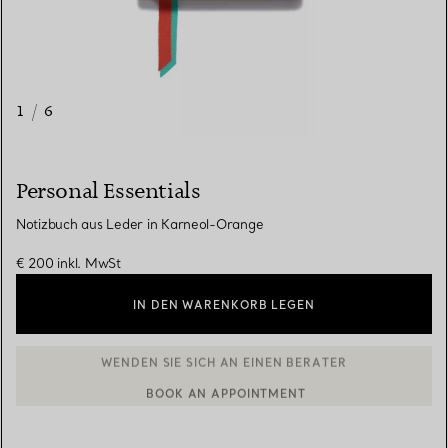
1
/
6
Personal Essentials
Notizbuch aus Leder in Karneol-Orange
€ 200
inkl. MwSt
IN DEN WARENKORB LEGEN
WENDEN SIE SICH AN EINEN BERATER
BOOK AN APPOINTMENT
EINEN KUNDENBERATER KONTAKTIEREN ODER EINEN TERMI