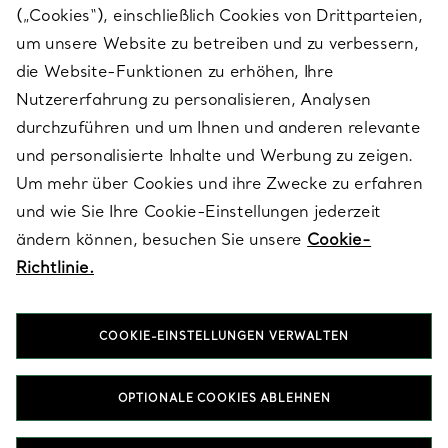
(„Cookies“), einschließlich Cookies von Drittparteien,
SERVICES
um unsere Website zu betreiben und zu verbessern,
die Website-Funktionen zu erhöhen, Ihre
Nutzererfahrung zu personalisieren, Analysen
ÜBER TIFFANY & CO.
durchzuführen und um Ihnen und anderen relevante
und personalisierte Inhalte und Werbung zu zeigen.
Um mehr über Cookies und ihre Zwecke zu erfahren
RECHTLICHE HINWEISE
und wie Sie Ihre Cookie-Einstellungen jederzeit
ändern können, besuchen Sie unsere
Cookie-
Richtlinie.
FOLGEN SIE UNS
COOKIE-EINSTELLUNGEN VERWALTEN
Standort ändern:
OPTIONALE COOKIES ABLEHNEN
T&Co. 2026