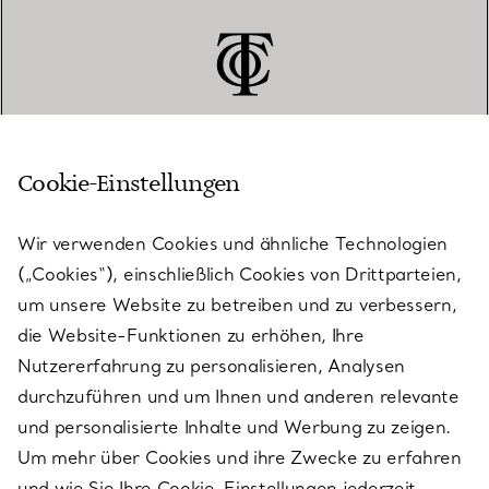
Cookie-Einstellungen
KUNDENSERVICE
Wir verwenden Cookies und ähnliche Technologien
(„Cookies“), einschließlich Cookies von Drittparteien,
SERVICES
um unsere Website zu betreiben und zu verbessern,
die Website-Funktionen zu erhöhen, Ihre
Nutzererfahrung zu personalisieren, Analysen
ÜBER TIFFANY & CO.
durchzuführen und um Ihnen und anderen relevante
und personalisierte Inhalte und Werbung zu zeigen.
Um mehr über Cookies und ihre Zwecke zu erfahren
RECHTLICHE HINWEISE
und wie Sie Ihre Cookie-Einstellungen jederzeit