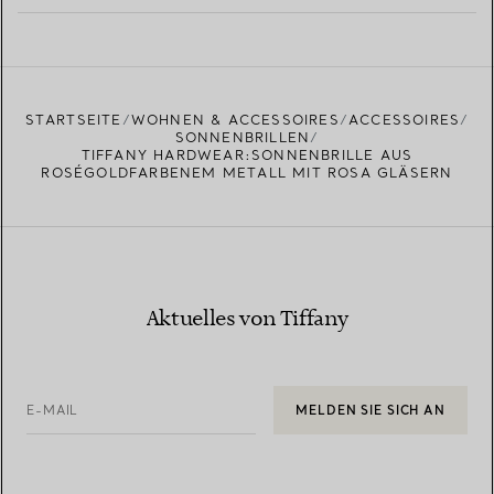
MEHR ERFAHREN
EINEN STORE IN IHRER NÄHE FINDEN
STARTSEITE
WOHNEN & ACCESSOIRES
ACCESSOIRES
SONNENBRILLEN
TIFFANY HARDWEAR:SONNENBRILLE AUS
ROSÉGOLDFARBENEM METALL MIT ROSA GLÄSERN
Aktuelles von Tiffany
E-MAIL
MELDEN SIE SICH AN