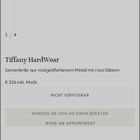
1
/
4
Tiffany HardWear
Sonnenbrille aus roségoldfarbenem Metall mit rosa Gläsern
€ 326
inkl. MwSt
NICHT VERFÜGBAR
BOOK AN APPOINTMENT
EINEN KUNDENBERATER KONTAKTIEREN ODER EINEN TERMI