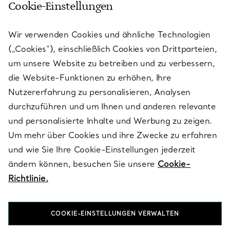
Cookie-Einstellungen
KUNDENSERVICE
Wir verwenden Cookies und ähnliche Technologien
(„Cookies“), einschließlich Cookies von Drittparteien,
SERVICES
um unsere Website zu betreiben und zu verbessern,
die Website-Funktionen zu erhöhen, Ihre
Nutzererfahrung zu personalisieren, Analysen
ÜBER TIFFANY & CO.
durchzuführen und um Ihnen und anderen relevante
und personalisierte Inhalte und Werbung zu zeigen.
Um mehr über Cookies und ihre Zwecke zu erfahren
RECHTLICHE HINWEISE
und wie Sie Ihre Cookie-Einstellungen jederzeit
ändern können, besuchen Sie unsere
Cookie-
Richtlinie.
FOLGEN SIE UNS
COOKIE-EINSTELLUNGEN VERWALTEN
Standort ändern: