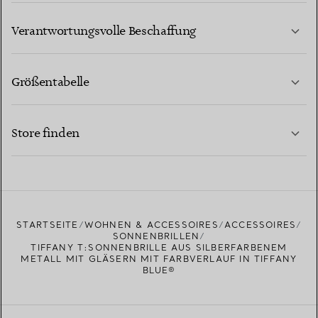
MEHR ERFAHREN
Verantwortungsvolle Beschaffung
Größentabelle
KONTAKTIEREN SIE UNS
MEHR ERFAHREN
Store finden
MEHR ERFAHREN
EINEN STORE IN IHRER NÄHE FINDEN
STARTSEITE
WOHNEN & ACCESSOIRES
ACCESSOIRES
SONNENBRILLEN
TIFFANY T:SONNENBRILLE AUS SILBERFARBENEM
METALL MIT GLÄSERN MIT FARBVERLAUF IN TIFFANY
BLUE®