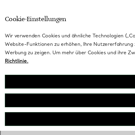
Treten Sie ein in die Welt von 
Cookie-Einstellungen
Gehen Sie auf die Seite „Stores“
Wir verwenden Cookies und ähnliche Technologien („Cook
Website-Funktionen zu erhöhen, Ihre Nutzererfahrung z
Werbung zu zeigen. Um mehr über Cookies und ihre Zwe
Richtlinie.
inkl. MwSt
WENDEN SIE SICH AN EINEN BERATER, UM ETWAS ZU KAUFEN
EINEN KUNDENBERATER KONTAKTIEREN ODER EINEN TERM
BOOK AN APPOINTMENT