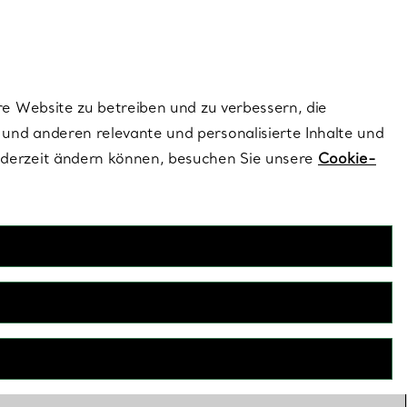
ionen und exklusive Updates an.
Kontaktieren Sie un
Melden Sie sich
re Website zu betreiben und zu verbessern, die
und anderen relevante und personalisierte Inhalte und
ederzeit ändern können, besuchen Sie unsere
Cookie-