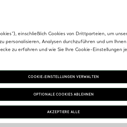
Tiffany.
Melden Sie
sich für die neuesten Nachrichten, kuratierte Inspirat
ies“), einschließlich Cookies von Drittparteien, um unse
u personalisieren, Analysen durchzuführen und um Ihnen 
cke zu erfahren und wie Sie Ihre Cookie-Einstellungen j
COOKIE-EINSTELLUNGEN VERWALTEN
IN VEREINBAREN
OPTIONALE COOKIES ABLEHNEN
AKZEPTIERE ALLE