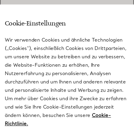
Cookie-Einstellungen
KUNDENSERVICE
Wir verwenden Cookies und ähnliche Technologien
(„Cookies“), einschließlich Cookies von Drittparteien,
SERVICES
um unsere Website zu betreiben und zu verbessern,
die Website-Funktionen zu erhöhen, Ihre
Nutzererfahrung zu personalisieren, Analysen
ÜBER TIFFANY & CO.
durchzuführen und um Ihnen und anderen relevante
und personalisierte Inhalte und Werbung zu zeigen.
Um mehr über Cookies und ihre Zwecke zu erfahren
RECHTLICHE HINWEISE
und wie Sie Ihre Cookie-Einstellungen jederzeit
ändern können, besuchen Sie unsere
Cookie-
Richtlinie.
FOLGEN SIE UNS