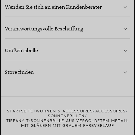
Wenden Sie sich an einen Kundenberater
MEHR ERFAHREN
Verantwortungsvolle Beschaffung
Größentabelle
KONTAKTIEREN SIE UNS
MEHR ERFAHREN
Store finden
MEHR ERFAHREN
EINEN STORE IN IHRER NÄHE FINDEN
STARTSEITE
WOHNEN & ACCESSOIRES
ACCESSOIRES
SONNENBRILLEN
TIFFANY T:SONNENBRILLE AUS VERGOLDETEM METALL
MIT GLÄSERN MIT GRAUEM FARBVERLAUF