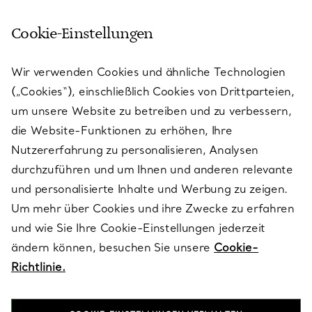
Cookie-Einstellungen
KUNDENSERVICE
Wir verwenden Cookies und ähnliche Technologien
(„Cookies“), einschließlich Cookies von Drittparteien,
SERVICES
um unsere Website zu betreiben und zu verbessern,
die Website-Funktionen zu erhöhen, Ihre
Nutzererfahrung zu personalisieren, Analysen
ÜBER TIFFANY & CO.
durchzuführen und um Ihnen und anderen relevante
und personalisierte Inhalte und Werbung zu zeigen.
Um mehr über Cookies und ihre Zwecke zu erfahren
RECHTLICHE HINWEISE
und wie Sie Ihre Cookie-Einstellungen jederzeit
ändern können, besuchen Sie unsere
Cookie-
Richtlinie.
FOLGEN SIE UNS