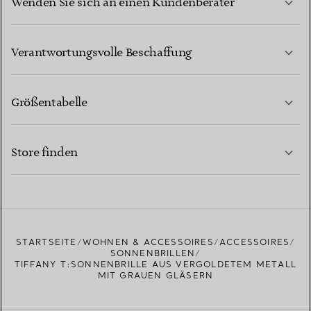
Wenden Sie sich an einen Kundenberater
MEHR ERFAHREN
Verantwortungsvolle Beschaffung
Größentabelle
KONTAKTIEREN SIE UNS
MEHR ERFAHREN
Store finden
MEHR ERFAHREN
EINEN STORE IN IHRER NÄHE FINDEN
STARTSEITE
WOHNEN & ACCESSOIRES
ACCESSOIRES
SONNENBRILLEN
TIFFANY T:SONNENBRILLE AUS VERGOLDETEM METALL
MIT GRAUEN GLÄSERN