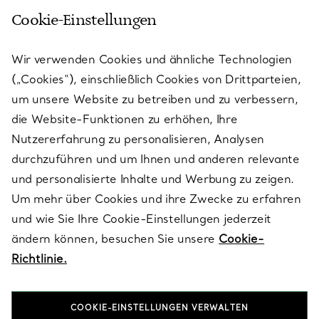
Cookie-Einstellungen
KUNDENSERVICE
Wir verwenden Cookies und ähnliche Technologien
(„Cookies“), einschließlich Cookies von Drittparteien,
SERVICES
um unsere Website zu betreiben und zu verbessern,
die Website-Funktionen zu erhöhen, Ihre
Nutzererfahrung zu personalisieren, Analysen
ÜBER TIFFANY & CO.
durchzuführen und um Ihnen und anderen relevante
und personalisierte Inhalte und Werbung zu zeigen.
Um mehr über Cookies und ihre Zwecke zu erfahren
RECHTLICHE HINWEISE
und wie Sie Ihre Cookie-Einstellungen jederzeit
ändern können, besuchen Sie unsere
Cookie-
Richtlinie.
FOLGEN SIE UNS
COOKIE-EINSTELLUNGEN VERWALTEN