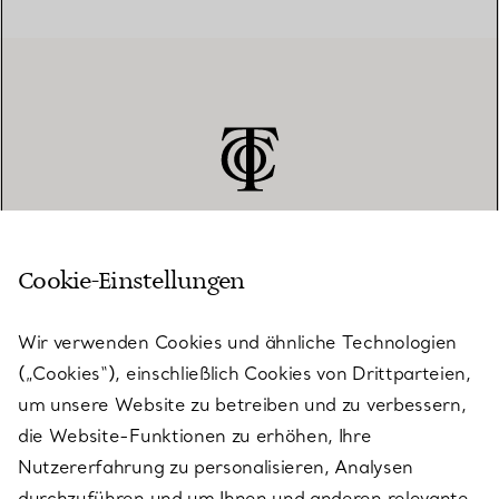
Cookie-Einstellungen
KUNDENSERVICE
Wir verwenden Cookies und ähnliche Technologien
(„Cookies“), einschließlich Cookies von Drittparteien,
SERVICES
um unsere Website zu betreiben und zu verbessern,
die Website-Funktionen zu erhöhen, Ihre
Nutzererfahrung zu personalisieren, Analysen
ÜBER TIFFANY & CO.
durchzuführen und um Ihnen und anderen relevante