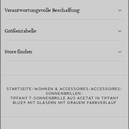
MEHR ERFAHREN
Verantwortungsvolle Beschaffung
Größentabelle
KONTAKTIEREN SIE UNS
MEHR ERFAHREN
Store finden
MEHR ERFAHREN
EINEN STORE IN IHRER NÄHE FINDEN
STARTSEITE
WOHNEN & ACCESSOIRES
ACCESSOIRES
SONNENBRILLEN
TIFFANY T:SONNENBRILLE AUS ACETAT IN TIFFANY
BLUE® MIT GLÄSERN MIT GRAUEM FARBVERLAUF