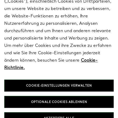
(„Cookies“), einschließlich Cookies von Drittparteien,
SERVICES
um unsere Website zu betreiben und zu verbessern,
die Website-Funktionen zu erhöhen, Ihre
Nutzererfahrung zu personalisieren, Analysen
ÜBER TIFFANY & CO.
durchzuführen und um Ihnen und anderen relevante
und personalisierte Inhalte und Werbung zu zeigen.
Um mehr über Cookies und ihre Zwecke zu erfahren
RECHTLICHE HINWEISE
und wie Sie Ihre Cookie-Einstellungen jederzeit
ändern können, besuchen Sie unsere
Cookie-
Richtlinie.
FOLGEN SIE UNS
COOKIE-EINSTELLUNGEN VERWALTEN
Standort ändern:
OPTIONALE COOKIES ABLEHNEN
T&Co. 2026