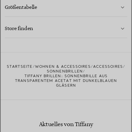
Größentabelle
KONTAKTIEREN SIE UNS
MEHR ERFAHREN
Store finden
MEHR ERFAHREN
EINEN STORE IN IHRER NÄHE FINDEN
STARTSEITE
WOHNEN & ACCESSOIRES
ACCESSOIRES
SONNENBRILLEN
TIFFANY BRILLEN: SONNENBRILLE AUS
TRANSPARENTEM ACETAT MIT DUNKELBLAUEN
GLÄSERN
Aktuelles von Tiffany