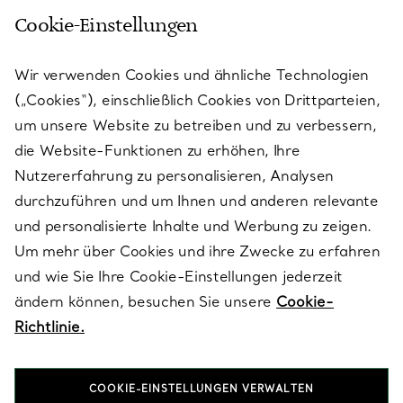
Cookie-Einstellungen
KUNDENSERVICE
Wir verwenden Cookies und ähnliche Technologien
(„Cookies“), einschließlich Cookies von Drittparteien,
SERVICES
um unsere Website zu betreiben und zu verbessern,
die Website-Funktionen zu erhöhen, Ihre
Nutzererfahrung zu personalisieren, Analysen
ÜBER TIFFANY & CO.
durchzuführen und um Ihnen und anderen relevante
und personalisierte Inhalte und Werbung zu zeigen.
Um mehr über Cookies und ihre Zwecke zu erfahren
RECHTLICHE HINWEISE
und wie Sie Ihre Cookie-Einstellungen jederzeit
ändern können, besuchen Sie unsere
Cookie-
Richtlinie.
FOLGEN SIE UNS
COOKIE-EINSTELLUNGEN VERWALTEN