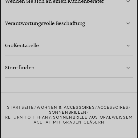
Wenden Sie sich an einen Kundenberater
MEHR ERFAHREN
Verantwortungsvolle Beschaffung
Größentabelle
KONTAKTIEREN SIE UNS
MEHR ERFAHREN
Store finden
MEHR ERFAHREN
EINEN STORE IN IHRER NÄHE FINDEN
STARTSEITE
WOHNEN & ACCESSOIRES
ACCESSOIRES
SONNENBRILLEN
RETURN TO TIFFANY:SONNENBRILLE AUS OPALWEISSEM A
CETAT MIT GRAUEN GLÄSERN