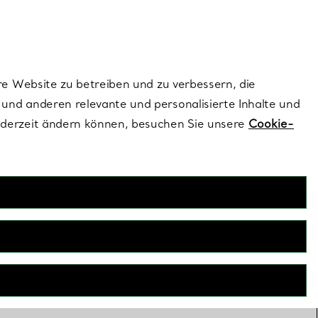
ionen und exklusive Updates an.
Kontaktieren Sie un
Melden Sie sich
re Website zu betreiben und zu verbessern, die
und anderen relevante und personalisierte Inhalte und
ederzeit ändern können, besuchen Sie unsere
Cookie-