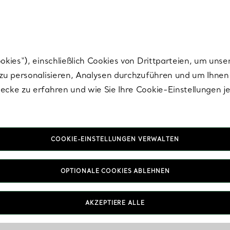
Tiffany.
Melden Sie
sich für die neuesten Nachrichten, kuratierte Inspirat
ies“), einschließlich Cookies von Drittparteien, um unse
u personalisieren, Analysen durchzuführen und um Ihnen 
cke zu erfahren und wie Sie Ihre Cookie-Einstellungen j
COOKIE-EINSTELLUNGEN VERWALTEN
OPTIONALE COOKIES ABLEHNEN
AKZEPTIERE ALLE
IN VEREINBAREN