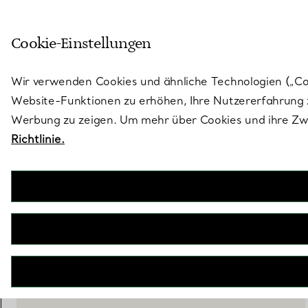
Treten Sie ein in die Welt von 
Cookie-Einstellungen
Gehen Sie auf die Seite „Stores“
Wir verwenden Cookies und ähnliche Technologien („Cook
Website-Funktionen zu erhöhen, Ihre Nutzererfahrung z
Werbung zu zeigen. Um mehr über Cookies und ihre Zwe
Richtlinie.
Tiffany Brillen
Sonnenbrille aus fuchsiafarbigem Opal-Acetat mit rosa Gläsern
€ 305
inkl. MwSt
IN DEN WARENKORB LEGEN
BOOK AN APPOINTMENT
EINEN KUNDENBERATER KONTAKTIEREN ODER EINEN TERM