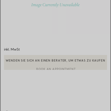
inkl. MwSt
WENDEN SIE SICH AN EINEN BERATER, UM ETWAS ZU KAUFEN
BOOK AN APPOINTMENT
EINEN KUNDENBERATER KONTAKTIEREN ODER EINEN TERMI