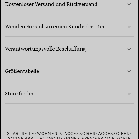
Kostenloser Versand und Rückversand
Wenden Sie sich an einen Kundenberater
MEHR ERFAHREN
Verantwortungsvolle Beschaffung
Größentabelle
KONTAKTIEREN SIE UNS
MEHR ERFAHREN
Store finden
MEHR ERFAHREN
EINEN STORE IN IHRER NÄHE FINDEN
STARTSEITE
WOHNEN & ACCESSOIRES
ACCESSOIRES
SONNENBRILLEN
NO DESIGNER EYEWEAR ONE SCALE