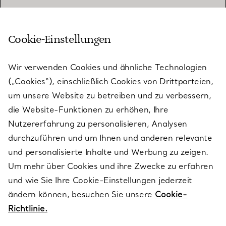
Cookie-Einstellungen
KUNDENSERVICE
Wir verwenden Cookies und ähnliche Technologien
(„Cookies“), einschließlich Cookies von Drittparteien,
SERVICES
um unsere Website zu betreiben und zu verbessern,
die Website-Funktionen zu erhöhen, Ihre
Nutzererfahrung zu personalisieren, Analysen
ÜBER TIFFANY & CO.
durchzuführen und um Ihnen und anderen relevante
und personalisierte Inhalte und Werbung zu zeigen.
Um mehr über Cookies und ihre Zwecke zu erfahren
RECHTLICHE HINWEISE
und wie Sie Ihre Cookie-Einstellungen jederzeit
ändern können, besuchen Sie unsere
Cookie-
Richtlinie.
FOLGEN SIE UNS