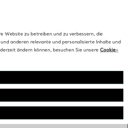
ionen und exklusive Updates an.
Kontaktieren Sie un
Melden Sie sich
re Website zu betreiben und zu verbessern, die
und anderen relevante und personalisierte Inhalte und
ederzeit ändern können, besuchen Sie unsere
Cookie-