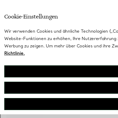
Treten Sie ein in die Welt von 
Cookie-Einstellungen
Gehen Sie auf die Seite „Stores“
Wir verwenden Cookies und ähnliche Technologien („Cook
Website-Funktionen zu erhöhen, Ihre Nutzererfahrung z
Werbung zu zeigen. Um mehr über Cookies und ihre Zwe
Richtlinie.
Tiffany HardWear
Sonnenbrille aus schwarzem Acetat mit Gläsern in Tiffany Blue®
€ 320
inkl. MwSt