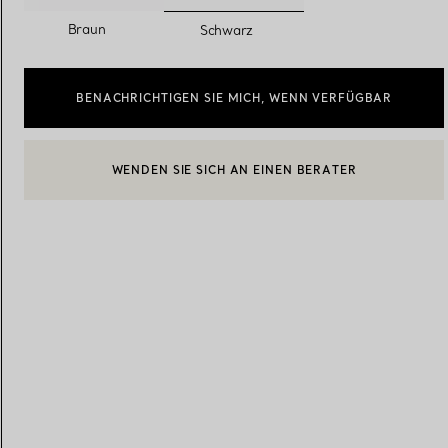
ausgewählt
Braun
Schwarz
Eheringe für Damen
Eheringe für Herren
BENACHRICHTIGEN SIE MICH, WENN VERFÜGBAR
WENDEN SIE SICH AN EINEN BERATER
Vereinbaren Sie Ihren
Termin
mit e
BOOK AN APPOINTMENT
EINEN KUNDENBERATER KONTAKTIEREN ODER EINEN TERM