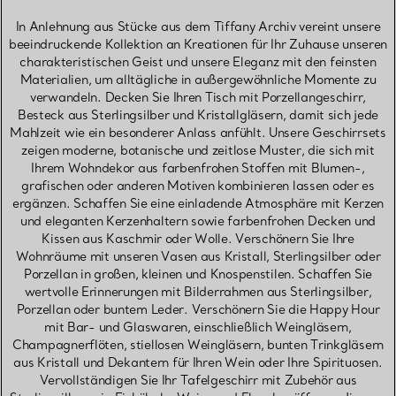
In Anlehnung aus Stücke aus dem Tiffany Archiv vereint unsere
beeindruckende Kollektion an Kreationen für Ihr Zuhause unseren
charakteristischen Geist und unsere Eleganz mit den feinsten
Materialien, um alltägliche in außergewöhnliche Momente zu
verwandeln. Decken Sie Ihren Tisch mit Porzellangeschirr,
Besteck aus Sterlingsilber und Kristallgläsern, damit sich jede
Mahlzeit wie ein besonderer Anlass anfühlt. Unsere Geschirrsets
zeigen moderne, botanische und zeitlose Muster, die sich mit
Ihrem Wohndekor aus farbenfrohen Stoffen mit Blumen-,
grafischen oder anderen Motiven kombinieren lassen oder es
ergänzen. Schaffen Sie eine einladende Atmosphäre mit Kerzen
und eleganten Kerzenhaltern sowie farbenfrohen Decken und
Kissen aus Kaschmir oder Wolle. Verschönern Sie Ihre
Wohnräume mit unseren Vasen aus Kristall, Sterlingsilber oder
Porzellan in großen, kleinen und Knospenstilen. Schaffen Sie
wertvolle Erinnerungen mit Bilderrahmen aus Sterlingsilber,
Porzellan oder buntem Leder. Verschönern Sie die Happy Hour
mit Bar- und Glaswaren, einschließlich Weingläsern,
Champagnerflöten, stiellosen Weingläsern, bunten Trinkgläsern
aus Kristall und Dekantern für Ihren Wein oder Ihre Spirituosen.
Vervollständigen Sie Ihr Tafelgeschirr mit Zubehör aus