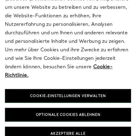
SERVICES
um unsere Website zu betreiben und zu verbessern,
die Website-Funktionen zu erhöhen, Ihre
Nutzererfahrung zu personalisieren, Analysen
ÜBER TIFFANY & CO.
durchzuführen und um Ihnen und anderen relevante
und personalisierte Inhalte und Werbung zu zeigen.
Um mehr über Cookies und ihre Zwecke zu erfahren
RECHTLICHE HINWEISE
und wie Sie Ihre Cookie-Einstellungen jederzeit
ändern können, besuchen Sie unsere
Cookie-
Richtlinie.
FOLGEN SIE UNS
COOKIE-EINSTELLUNGEN VERWALTEN
Standort ändern:
OPTIONALE COOKIES ABLEHNEN
T&Co. 2026
AKZEPTIERE ALLE