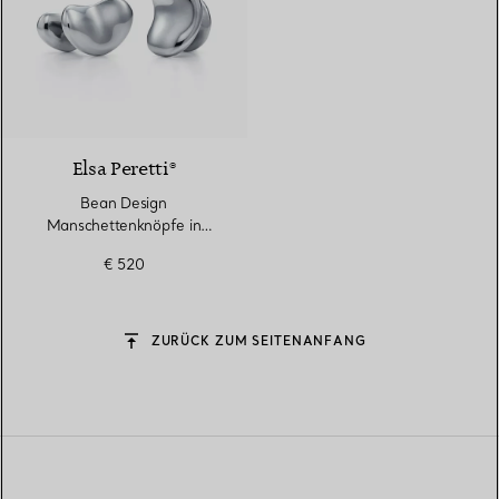
Elsa Peretti®
Bean Design
Manschettenknöpfe in
anthrazitfarbenem
€ 520
Ruthenium, 18 mm
ZURÜCK ZUM SEITENANFANG