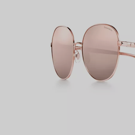
Partnerringe
Eternity Ringe
inem Tiffany-Diamantenexperten.
IN VEREINBAREN