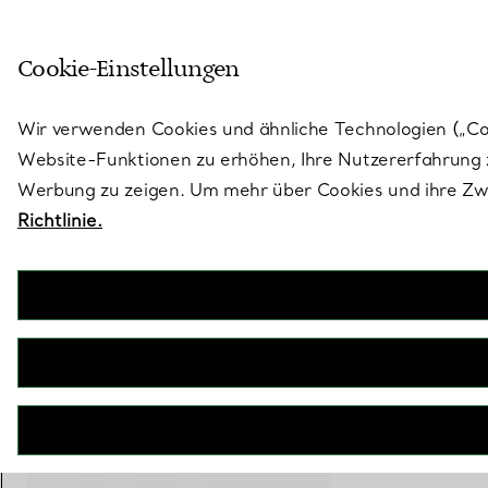
Treten Sie ein in die Welt von 
Cookie-Einstellungen
Gehen Sie auf die Seite „Stores“
Wir verwenden Cookies und ähnliche Technologien („Cook
Website-Funktionen zu erhöhen, Ihre Nutzererfahrung z
Werbung zu zeigen. Um mehr über Cookies und ihre Zwe
Richtlinie.
Atlas
Runde Sonnenbrille aus roségoldfarbenem Metall
€ 310
inkl. MwSt