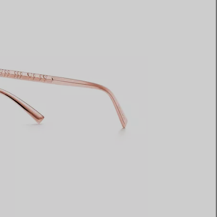
Elsa Peretti®
Tipps zur Auswahl eines
Eherings