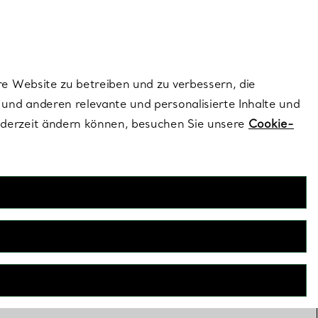
ionen und exklusive Updates an.
Kontaktieren Sie un
Melden Sie sich
re Website zu betreiben und zu verbessern, die
und anderen relevante und personalisierte Inhalte und
ederzeit ändern können, besuchen Sie unsere
Cookie-