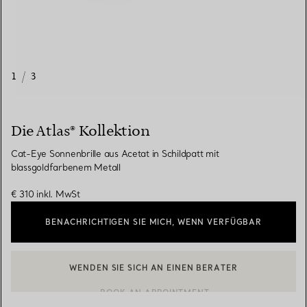
1
/
3
Die Atlas® Kollektion
Cat-Eye Sonnenbrille aus Acetat in Schildpatt mit
blassgoldfarbenem Metall
€ 310
inkl. MwSt
BENACHRICHTIGEN SIE MICH, WENN VERFÜGBAR
WENDEN SIE SICH AN EINEN BERATER
EINEN KUNDENBERATER KONTAKTIEREN ODER EINEN TERMI
BOOK AN APPOINTMENT