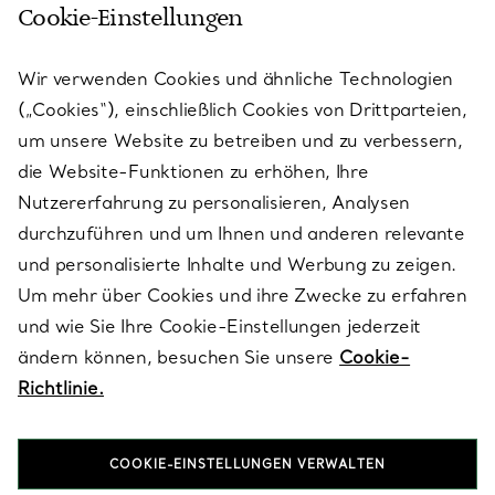
Cookie-Einstellungen
KUNDENSERVICE
Wir verwenden Cookies und ähnliche Technologien
(„Cookies“), einschließlich Cookies von Drittparteien,
SERVICES
um unsere Website zu betreiben und zu verbessern,
die Website-Funktionen zu erhöhen, Ihre
Nutzererfahrung zu personalisieren, Analysen
ÜBER TIFFANY & CO.
durchzuführen und um Ihnen und anderen relevante
und personalisierte Inhalte und Werbung zu zeigen.
Um mehr über Cookies und ihre Zwecke zu erfahren
RECHTLICHE HINWEISE
und wie Sie Ihre Cookie-Einstellungen jederzeit
ändern können, besuchen Sie unsere
Cookie-
Richtlinie.
FOLGEN SIE UNS
COOKIE-EINSTELLUNGEN VERWALTEN