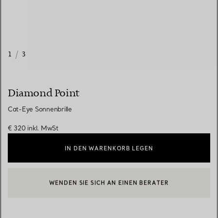
1
/
3
Diamond Point
Cat-Eye Sonnenbrille
€ 320
inkl. MwSt
IN DEN WARENKORB LEGEN
WENDEN SIE SICH AN EINEN BERATER
EINEN KUNDENBERATER KONTAKTIEREN ODER EINEN TERMI
BOOK AN APPOINTMENT