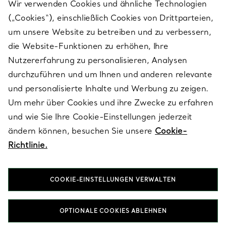
Wir verwenden Cookies und ähnliche Technologien
(„Cookies“), einschließlich Cookies von Drittparteien,
SERVICES
um unsere Website zu betreiben und zu verbessern,
die Website-Funktionen zu erhöhen, Ihre
Nutzererfahrung zu personalisieren, Analysen
ÜBER TIFFANY & CO.
durchzuführen und um Ihnen und anderen relevante
und personalisierte Inhalte und Werbung zu zeigen.
Um mehr über Cookies und ihre Zwecke zu erfahren
RECHTLICHE HINWEISE
und wie Sie Ihre Cookie-Einstellungen jederzeit
ändern können, besuchen Sie unsere
Cookie-
Richtlinie.
FOLGEN SIE UNS
COOKIE-EINSTELLUNGEN VERWALTEN
Standort ändern:
OPTIONALE COOKIES ABLEHNEN
T&Co. 2026