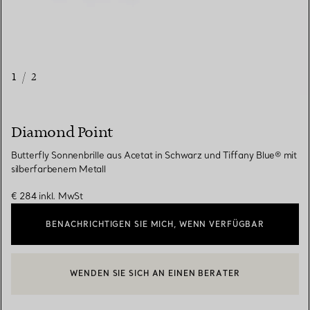
1
/
2
Diamond Point
Butterfly Sonnenbrille aus Acetat in Schwarz und Tiffany Blue® mit
silberfarbenem Metall
€ 284
inkl. MwSt
BENACHRICHTIGEN SIE MICH, WENN VERFÜGBAR
WENDEN SIE SICH AN EINEN BERATER
EINEN KUNDENBERATER KONTAKTIEREN ODER EINEN TERMI
BOOK AN APPOINTMENT