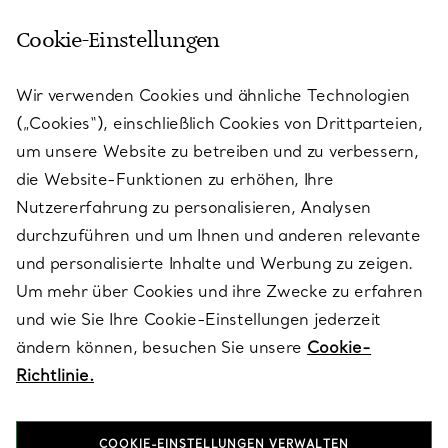
Cookie-Einstellungen
KUNDENSERVICE
Wir verwenden Cookies und ähnliche Technologien
(„Cookies“), einschließlich Cookies von Drittparteien,
SERVICES
um unsere Website zu betreiben und zu verbessern,
die Website-Funktionen zu erhöhen, Ihre
Nutzererfahrung zu personalisieren, Analysen
ÜBER TIFFANY & CO.
durchzuführen und um Ihnen und anderen relevante
und personalisierte Inhalte und Werbung zu zeigen.
Um mehr über Cookies und ihre Zwecke zu erfahren
RECHTLICHE HINWEISE
und wie Sie Ihre Cookie-Einstellungen jederzeit
ändern können, besuchen Sie unsere
Cookie-
Richtlinie.
FOLGEN SIE UNS
COOKIE-EINSTELLUNGEN VERWALTEN